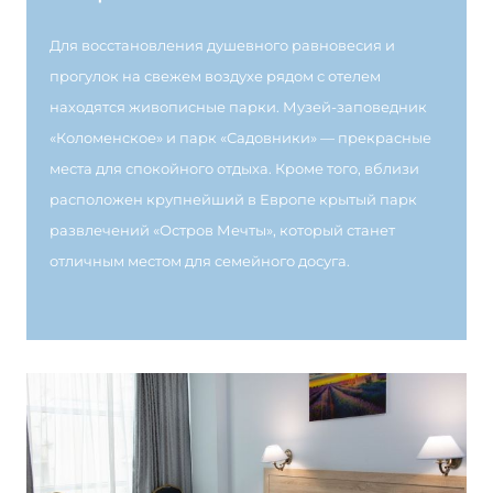
Для восстановления душевного равновесия и
прогулок на свежем воздухе рядом с отелем
находятся живописные парки. Музей-заповедник
«Коломенское» и парк «Садовники» — прекрасные
места для спокойного отдыха. Кроме того, вблизи
расположен крупнейший в Европе крытый парк
развлечений «Остров Мечты», который станет
отличным местом для семейного досуга.