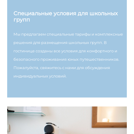
Специальные условия для школьных
групп
Мы предлагаем специальные тарифы и комплексные
решения для размещения школьных групп. В
гостинице созданы все условия для комфортного и
безопасного проживания юных путешественников.
Пожалуйста, свяжитесь с нами для обсуждения
индивидуальных условий.